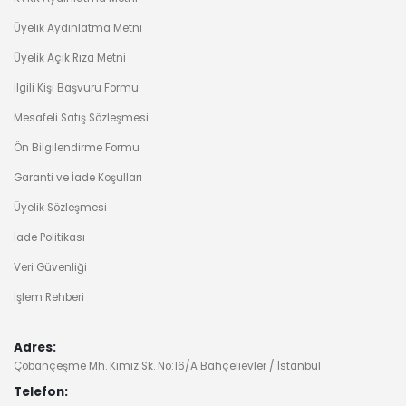
99.999,00 ₺
99.999,00 ₺
Üyelik Aydınlatma Metni
Üyelik Açık Rıza Metni
OPPO FIND X9 PRO 16GB 512 GB İPEK BEYAZI
İlgili Kişi Başvuru Formu
99.999,00 ₺
99.999,00 ₺
Mesafeli Satış Sözleşmesi
Ön Bilgilendirme Formu
OPPO RENO15 PRO 5G 12/512 DUSK BROWN
Garanti ve İade Koşulları
64.999,00 ₺
64.999,00 ₺
Üyelik Sözleşmesi
İade Politikası
OPPO Reno16 5G 8/256 POP WHITE
Veri Güvenliği
52.999,00 ₺
52.999,00 ₺
İşlem Rehberi
OPPO Reno16 5G 8/256 TWILIGHT VIOLET
Adres:
52.999,00 ₺
52.999,00 ₺
Çobançeşme Mh. Kımız Sk. No:16/A Bahçelievler / İstanbul
Telefon: