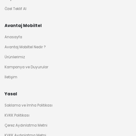
Özel Teklif Al
Avantaj Mobiltel
Anasayfa
Avantaj Mobiltel Nedir ?
Ürünlerimiz
Kampanya ve Duyurular
İletişim
Yasal
Saklama ve İmha Politikası
KVKK Politikası
Çerez Aydınlatma Metni
OPPO FIND X9 PRO 16GB 512 GB TİTANYUM ANTRASİT
KVKK Aydınlatma Metni